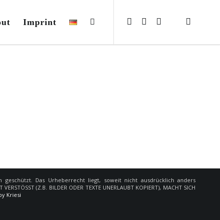
ut
Imprint
h geschützt. Das Urheberrecht liegt, soweit nicht ausdrücklich anders
ECHT VERSTÖSST (Z.B. BILDER ODER TEXTE UNERLAUBT KOPIERT), MACHT SICH
y Kriesi