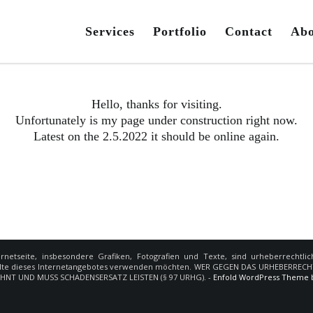
Services
Portfolio
Contact
Abo
Hello, thanks for visiting.
Unfortunately is my page under construction right now.
Latest on the 2.5.2022 it should be online again.
ernetseite, insbesondere Grafiken, Fotografien und Texte, sind urheberrechtlic
die Inhalte dieses Internetangebotes verwenden möchten. WER GEGEN DAS URHEBERR
HNT UND MUSS SCHADENSERSATZ LEISTEN (§ 97 URHG). -
Enfold WordPress Theme b