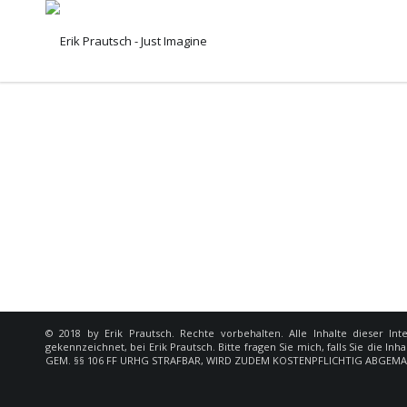
© 2018 by Erik Prautsch. Rechte vorbehalten. Alle Inhalte dieser Int
gekennzeichnet, bei Erik Prautsch. Bitte fragen Sie mich, falls Sie 
GEM. §§ 106 FF URHG STRAFBAR, WIRD ZUDEM KOSTENPFLICHTIG ABGEMA