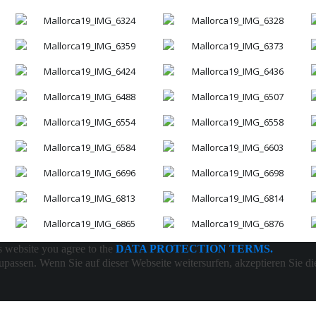
s website you agree to the
DATA PROTECTION TERMS.
passen. Wenn Sie auf dieser Webseite weitersurfen, akzeptieren Sie d