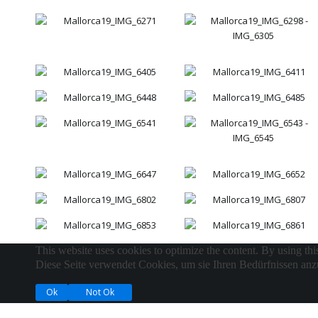
This website uses cookies to optimize the content. By using thi
Diese Seite verwendet Cookies, um sie Ihren Bedürfnissen anzu
Ok
Not Ok