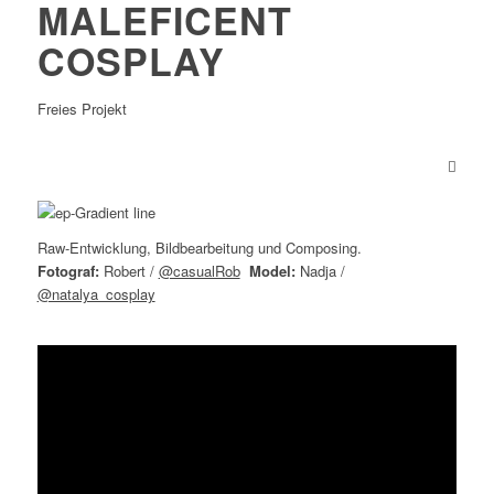
MALEFICENT
COSPLAY
Freies Projekt
Raw-Entwicklung, Bildbearbeitung und Composing.
Fotograf:
Robert /
@casualRob
Model:
Nadja /
@natalya_cosplay